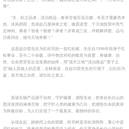
尊’”。
“夫，松之品者，淡泊致远，春来甘做百花点缀，冬至才显豪杰本
色。沐风栉雨，危崖处凸显神来之笔，傲霜凌雪，于天地惊雷中而气
定神闲。勇者？智者？韧者？禅者？岁寒成三友，伴鹤舞祥图。品与
日夜同在，德与天地争辉！”
这是赵尔哲先生为红松写的一首红松赋，先生自1996年投身于红
松事业，至今二十余载，诗中饱含对松的敬意与喜爱，将健康、自
然、生命贯穿至企业发展的始终，用“顶天立地”“淡泊致远”“君子之
态”融入其做人的态度；吉林派诺，在赵尔哲先生的引领下，以红松为
鉴，派天地之自然，诺红松之真义。
派诺生物产品源于自然，守护健康，感悟生命，把来自长白山的
恩泽发挥的淋漓尽致，把守护人类的健康为己任，把感悟生命的真谛
为终极目标，为人们呈现了一个最真实、最独特的存在。
从现在起，静静闭上你的双眼，听耳畔是否松涛阵阵，看心中是
否红松屹立，嗅鼻端是否松香四溢？也许，你正置身于长白山原始红