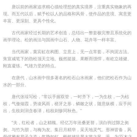
唐以前的画家追求精心描绘理想的真实境界，注重真实物象的再
现。而五代以后，赋予松以人的品格和风骨，使作品的意境、寓意更
丰富、更深刻、更具个性化。
古代画家经过长期的艺术创造，总结出一整套极完整且系统化的
画学理论。松的画法与国画中山石、人物、花卉等一样丰富。
当代画家，黄宾虹在构图、立意上，无一点常套，不拘泥古法。
朱宣咸笔下的劲松顶天立地、巍然挺拔、果断而强悍，有屹立雄健、
刚直凝练、气雄力坚的特点。
在唐代，山水画中很多著名的松石山水画家，他们把松石作为山
水的一部分。
唐代张璪写松，"常以手握双管，一时齐下，一为生枝，一为枯
枝，气傲烟霞，势凌风雨，槎牙之形，鳞皴之状，随意纵横，应手间
出，生枝则润含春泽，枯枝则惨同秋色。"
“夫，红松者，山之精魄。经亿万年沧桑更替，演白驹过隙之匆
匆。与竹为朋，与梅为友。集日月精华，采天地灵气。形神皆备，风
骨优雅有君子之态；气势如虹，巍然雄壮显大将之风。乎，为‘百木之