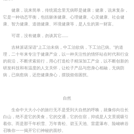
健康，说来简单，传统观念里无病即是健康；健康，说来复杂，
它是一种动态平衡，包括躯体健康、心理健康、心灵健康、社会健
康、智力健康、道德健康、环境健康等，是人生的第一财富。
可谓，没有健康，勿谈其它……
吉林派诺深谙“上工治未病，中工治欲病，下工治已病。”的道
理，二十年来专注于健康产业，以一种关注性的情怀站在时代和行业
的前沿，不断求索前行，用心打造松子精深加工产业，以不断创新的
研发科技和有温度的人文关怀，让松子产品与您身心相融，无病防
病，已病愈病，还您健康身心，摆脱烦俗困扰。
自然
生命中大大小小的旅行无不是受到大自然的呼唤，就像你向往长
白山，绝不是它的美食，它的交通，它的住宿，抑或是人文景观吸引
着你。而是那千年积雪、万年青松、碧玉天池、雷霆瀑布、险峻峡谷
召唤你一一揭开它们神秘的面纱。