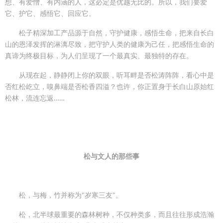
想、有爱憎、有内涵的人，这必定是优越无比的。所以，我们要爱
它、护它、感悟它、回应它。
松子精深加工产品源于自然，守护健康，感悟生命，把来自长白
山的恩泽发挥的淋漓尽致，把守护人类的健康为己任，把感悟生命的
真谛为终极目标，为人们呈现了一个最真实、最独特的存在。
从现在起，静静闭上你的双眼，听耳畔是否松涛阵阵，看心中是
否红松屹立，嗅鼻端是否松香四溢？也许，你正置身于长白山原始红
松林，流连忘返……
松与文人的那些事
松，与梅，竹并称为"岁寒三友"。
松，北半球最重要的森林树种，不仅种类多，而且往往形成浩瀚