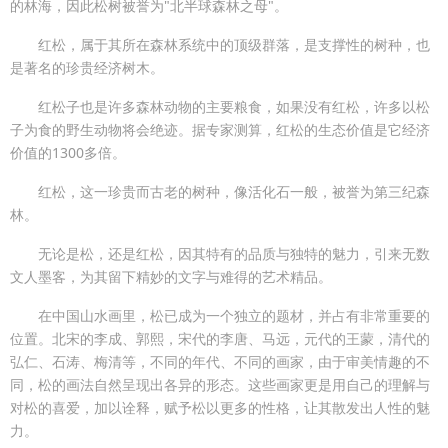
的林海，因此松树被誉为"北半球森林之母"。
红松，属于其所在森林系统中的顶级群落，是支撑性的树种，也
是著名的珍贵经济树木。
红松子也是许多森林动物的主要粮食，如果没有红松，许多以松
子为食的野生动物将会绝迹。据专家测算，红松的生态价值是它经济
价值的1300多倍。
红松，这一珍贵而古老的树种，像活化石一般，被誉为第三纪森
林。
无论是松，还是红松，因其特有的品质与独特的魅力，引来无数
文人墨客，为其留下精妙的文字与难得的艺术精品。
在中国山水画里，松已成为一个独立的题材，并占有非常重要的
位置。北宋的李成、郭熙，宋代的李唐、马远，元代的王蒙，清代的
弘仁、石涛、梅清等，不同的年代、不同的画家，由于审美情趣的不
同，松的画法自然呈现出各异的形态。这些画家更是用自己的理解与
对松的喜爱，加以诠释，赋予松以更多的性格，让其散发出人性的魅
力。