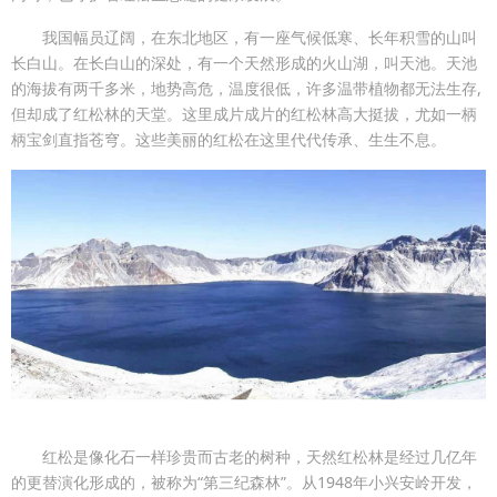
我国幅员辽阔，在东北地区，有一座气候低寒、长年积雪的山叫
长白山。在长白山的深处，有一个天然形成的火山湖，叫天池。天池
的海拔有两千多米，地势高危，温度很低，许多温带植物都无法生存,
但却成了红松林的天堂。这里成片成片的红松林高大挺拔，尤如一柄
柄宝剑直指苍穹。这些美丽的红松在这里代代传承、生生不息。
红松是像化石一样珍贵而古老的树种，天然红松林是经过几亿年
的更替演化形成的，被称为“第三纪森林”。从1948年小兴安岭开发，