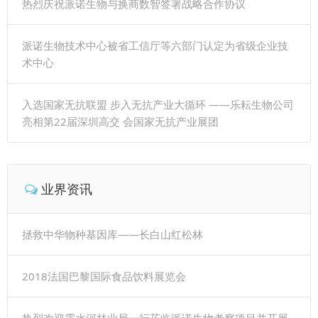
热烈庆祝派诺生物与换商数智签署战略合作协议
派诺生物技术中心被省工信厅等六部门认定为省级企业技
术中心
入选国家无抗联盟 步入无抗产业大循环 ——乐耘生物公司
亮相第22届深圳高交 会国家无抗产业展团
业界资讯
拯救中华物种基因库——长白山红松林
2018法国巴黎国际食品饮料展览会
热烈欢迎露水河林业局一行莅临派诺生物考察项目并开展