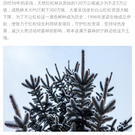
历经56年的采伐，天然红松林从原始的120万公顷减少为不足5万公
顷，成熟林木大约只剩下300万株。大量采伐使长白山红松资源大幅
下降。为了不让红松这一濒危树种成为历史，1996年派诺生物成立伊
始，便致力于红松综合利用研发项目，守护红松资源，坚持绿色发
展，减少人类活动对森林的影响，将本该属于森林的宁静还给这片土
地。